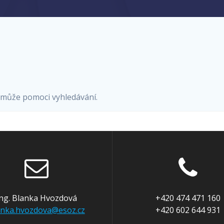
á může pomoci vyhledávání.
Ing. Blanka Hvozdová
+420 474 471 160
anka.hvozdova@esoz.cz
+420 602 644 931