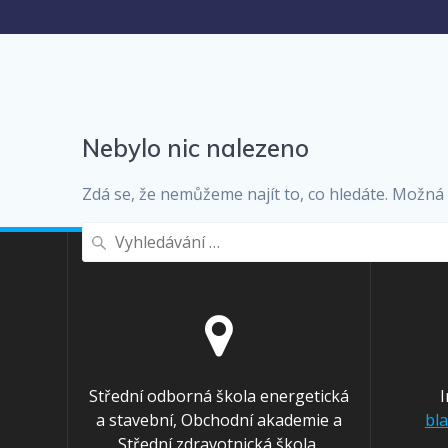
Nebylo nic nalezeno
Zdá se, že nemůžeme najít to, co hledáte. Možn
Vyhledat:
Střední odborná škola energetická
a stavební, Obchodní akademie a
bl
Střední zdravotnická škola,