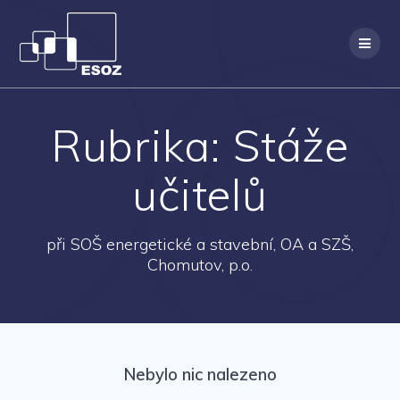
Přeskočit
na
obsah
Rubrika:
Stáže
učitelů
při SOŠ energetické a stavební, OA a SZŠ,
Chomutov, p.o.
Nebylo nic nalezeno