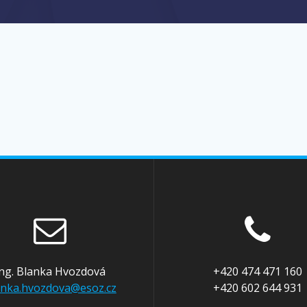
Ing. Blanka Hvozdová
+420 474 471 160
anka.hvozdova@esoz.cz
+420 602 644 931