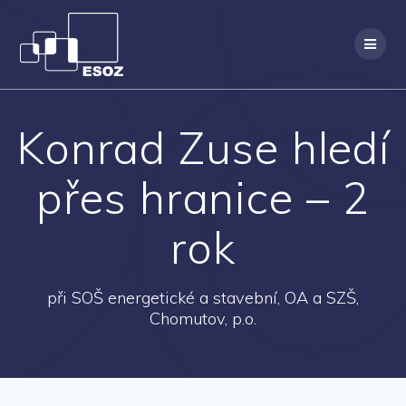
Přeskočit
na
obsah
Konrad Zuse hledí
přes hranice – 2
rok
při SOŠ energetické a stavební, OA a SZŠ,
Chomutov, p.o.