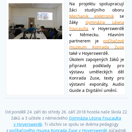
Na projektu spolupracují
žáci studijního oboru
Mechanik elektronik
se
žáky
Gymnázia Léona
Foucaulta
v Hoyerswerdě
v Německu. Hlavním
partnerem je
počítačové
muzeum Konrada Zuse
také v Hoyerswerdě.
Úkolem zapojených žáků je
připravit podklady pro
výstavu uměleckých děl
Konrada Zuse, texty pro
výstavní exponáty, Audio
Guide a Digitální umění.
Od pondělí 24. září do středy 26. září 2018 hostila naše škola 22
žáků a 3 učitele z německého
Gymnázia Léona Foucaulta
v Hoyerswerdě
. Ti všichni se spolu se dvěma pedagogy
z
počítačového muzea Konrada Zuse v Hoyerswerdě
zúčastnili