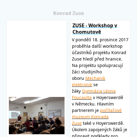
Konrad Zuse
ZUSE - Workshop v
Chomutově
V pondělí 18. prosince 2017
proběhla další workshop
účastníků projektu Konrad
Zuse hledí před hranice.
Na projektu spolupracují
žáci studijního
oboru
Mechanik
elektronik
se
žáky
Gymnázia Léona
Foucaulta
v Hoyerswerdě
v Německu. Hlavním
partnerem je
počítačové
muzeum Konrada
Zuse
také v Hoyerswerdě.
Úkolem zapojených žáků je
připravit podklady pro