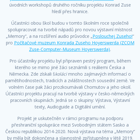
úvodních workshopů druhého ročníku projektu Konrad Zuse
hledí přes hranice.
Účastníci obou škol budou v tomto školním roce společně
spolupracovat na tvorbě nápadů pro novou výstavní místnost
„Memory“, a na rozšíření audio průvodce „
Poslouchej Zuseho!
“
pro
Počítačové muzeum Konrada Zuseho Hoyerswerda (ZCOM
Zuse-Computer-Museum Hoyerswerda)
.
Pro účastníky projektu byl připraven pestrý program, během
kterého se mimo jiné žáci seznámili s reáliemi Česka a
Německa. Zde získali š
koláci
mnoho zajímavých informací o
pamětihodnostech, tradicích a zvláštnostech sousední země. Ve
volném čase pak žáci prozkoumávali Chomutov a jeho okolí.
Účastníci projektu pracují na tvorbě výstavy v česko-německých
pracovních skupinách. Jedná se o skupiny: Výstava, Výstavní
texty, Audioguide a Digitální umění.
Projekt je uskutečněn v rámci programu na podporu
přeshraniční spolupráce mezi Svobodným státem Sasko a
Českou republikou 2014-2020. Nová výstava na téma „Memory“
by měla být dokončena a slavnostně zpřístupněna v létě 2019.